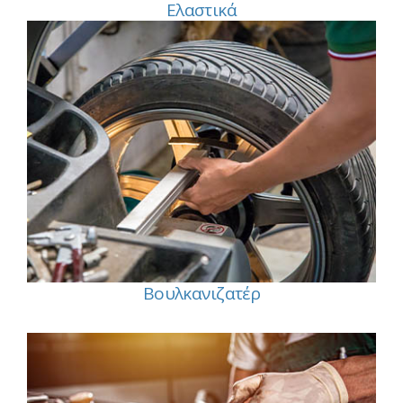
Ελαστικά
Βουλκανιζατέρ